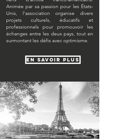
Animée par sa passion pour les États-
Unis, l'association organise divers
projets culturels, éducatifs et
professionnels pour promouvoir les
échanges entre les deux pays, tout en
surmontant les défis avec optimisme.
En savoir plus