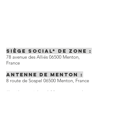
Siège Social* de zone :
78 avenue des Alliés 06500 Menton,
France
Antenne de Menton :
8 route de Sospel 06500 Menton, France
*Le siège social est à Menton cependant
les activités se déroulent dans l'ensemble
du département des Alpes-Maritimes et
de l'Est-Var