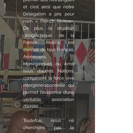
et c’est ainsi que notre
Délégation a pris pour
nom « French Riviera».
De plus, la situation
géographique de la
French Riviera est
connue de tous.Français,
Américains,
Monégasques ou Amis
issus d’autres Nations,
composent la force vive
intergénérationnelle qui
permet l’existence d’une
véritable association
d’amitié.
Toutefois, nous ne
cherchons pas le