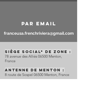
par email
franceusa.frenchriviera@gmail.com
Siège Social* de zone :
78 avenue des Alliés 06500 Menton,
France
Antenne de Menton :
8 route de Sospel 06500 Menton, France
*Le siège social est à Menton cependant
les activités se déroulent dans l'ensemble
du département des Alpes-Maritimes et
de l'Est-Var